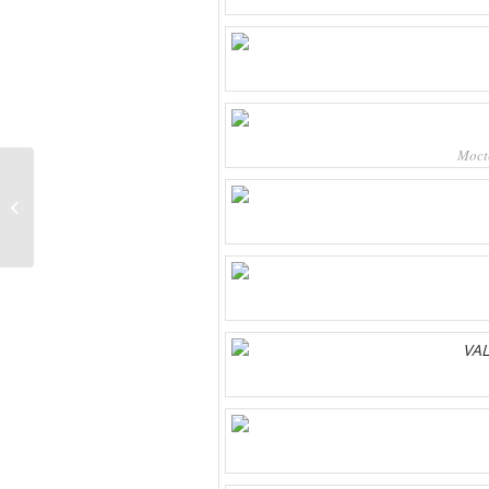
Mocte
EL héroe que llevamos dentro…
Dona Sangra y Salva una Vida