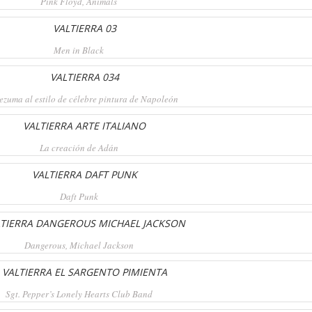
Pink Floyd, Animals
Men in Black
zuma al estilo de célebre pintura de Napoleón
La creación de Adán
Daft Punk
Dangerous, Michael Jackson
Sgt. Pepper’s Lonely Hearts Club Band