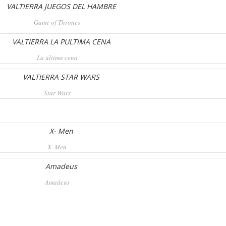
Game of Thrones
La última cena
Star Wars
X- Men
Amadeus