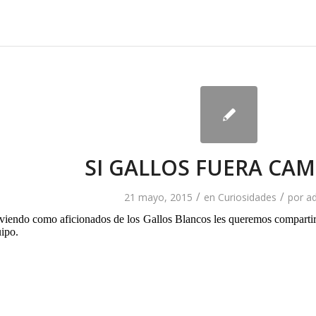
SI GALLOS FUERA CA
/
/
21 mayo, 2015
en
Curiosidades
por
a
iendo como aficionados de los Gallos Blancos les queremos compartir e
uipo.