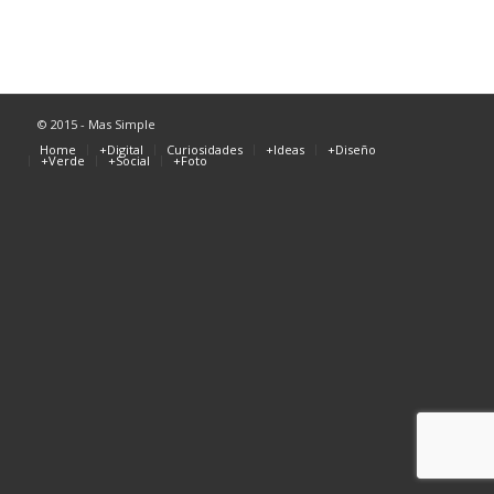
© 2015 - Mas Simple
Home
+Digital
Curiosidades
+Ideas
+Diseño
+Verde
+Social
+Foto