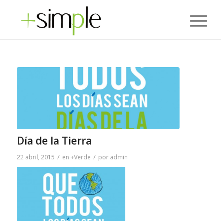
Día de la Tierra
/
/
22 abril, 2015
en
+Verde
por
admin