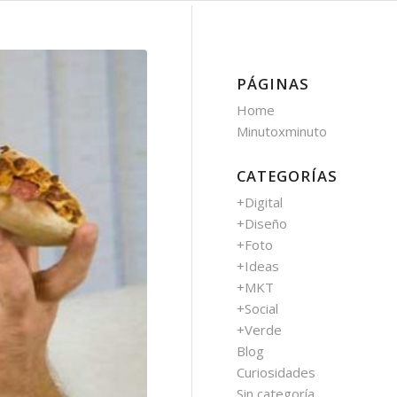
PÁGINAS
Home
Minutoxminuto
CATEGORÍAS
+Digital
+Diseño
+Foto
+Ideas
+MKT
+Social
+Verde
Blog
Curiosidades
Sin categoría