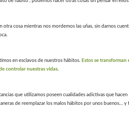
ito de hábito”, podemos hacer otras cosas sin pensar en ellos
n otra cosa mientras nos mordemos las uñas, sin darnos cue
oca.
rtimos en esclavos de nuestros hábitos.
Estos se transforman 
de controlar nuestras vidas
.
ancias que utilizamos poseen cualidades adictivas que hacen 
maneras de reemplazar los malos hábitos por unos buenos… y t