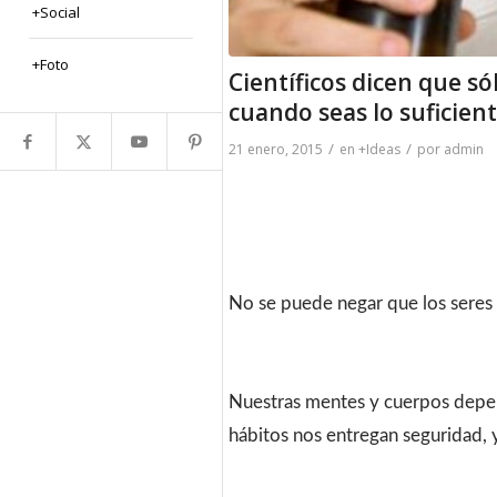
+Social
+Foto
Científicos dicen que só
cuando seas lo suficien
/
/
21 enero, 2015
en
+Ideas
por
admin
No se puede negar que los seres
Nuestras mentes y cuerpos depen
hábitos nos entregan seguridad, 