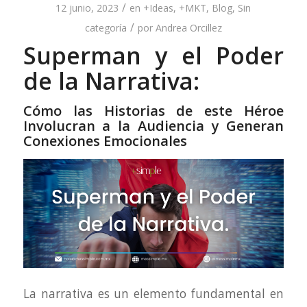
/
12 junio, 2023
en
+Ideas
,
+MKT
,
Blog
,
Sin
/
categoría
por
Andrea Orcillez
Superman y el Poder
de la Narrativa:
Cómo las Historias de este Héroe
Involucran a la Audiencia y Generan
Conexiones Emocionales
La narrativa es un elemento fundamental en