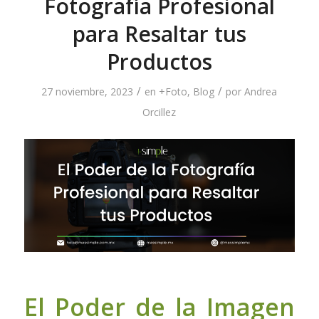
Fotografía Profesional
para Resaltar tus
Productos
/
/
27 noviembre, 2023
en
+Foto
,
Blog
por
Andrea
Orcillez
El Poder de la Imagen